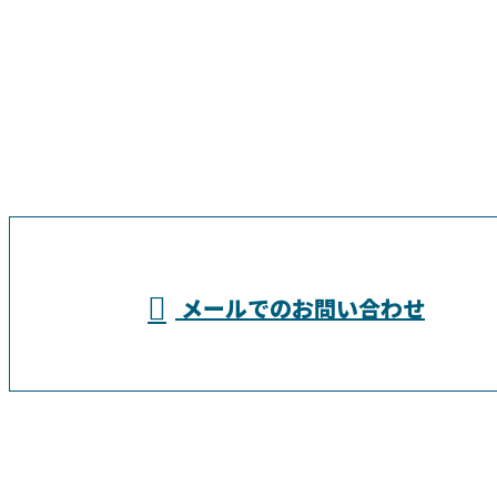
お電話でのお問い合わせ
04-7199-7234
埼玉県越谷市
営業時間／8：00～18：00
メールでのお問い合わせ
などで道路舗装工事・土木工事なら千葉県
野田市の株式会社仁興業へ
ホーム