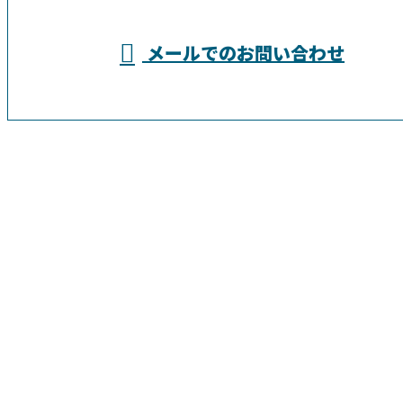
メールでのお問い合わせ
などで道路舗装工事・土木工事なら千葉県
野田市の株式会社仁興業へ
ホーム
業務案内
採用情報
施工実績
ブログ
会社概要
サイトマップ
お問い合わせ
埼玉県越谷市などで道路舗装工事・土木工